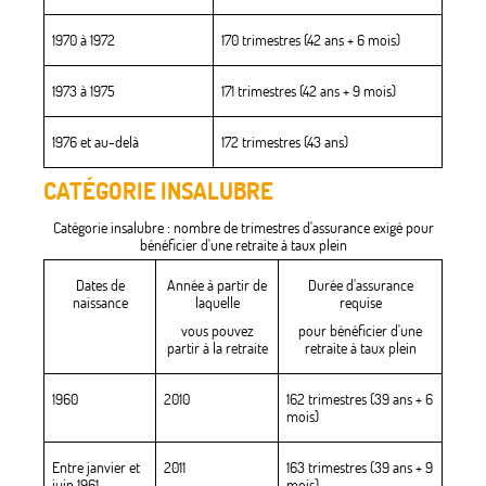
1970 à 1972
170 trimestres (42 ans + 6 mois)
1973 à 1975
171 trimestres (42 ans + 9 mois)
1976 et au-delà
172 trimestres (43 ans)
CATÉGORIE INSALUBRE
Catégorie insalubre : nombre de trimestres d'assurance exigé pour
bénéficier d'une retraite à taux plein
Dates de
Année à partir de
Durée d'assurance
naissance
laquelle
requise
vous pouvez
pour bénéficier d'une
partir à la retraite
retraite à taux plein
1960
2010
162 trimestres (39 ans + 6
mois)
Entre janvier et
2011
163 trimestres (39 ans + 9
juin 1961
mois)