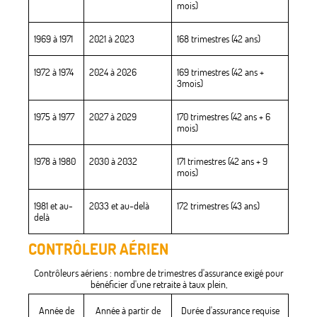
mois)
1969 à 1971
2021 à 2023
168 trimestres (42 ans)
1972 à 1974
2024 à 2026
169 trimestres (42 ans +
3mois)
1975 à 1977
2027 à 2029
170 trimestres (42 ans + 6
mois)
1978 à 1980
2030 à 2032
171 trimestres (42 ans + 9
mois)
1981 et au-
2033 et au-delà
172 trimestres (43 ans)
delà
CONTRÔLEUR AÉRIEN
Contrôleurs aériens : nombre de trimestres d'assurance exigé pour
bénéficier d'une retraite à taux plein,
Année de
Année à partir de
Durée d'assurance requise