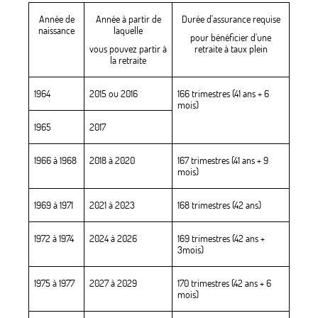
Année de
Année à partir de
Durée d'assurance requise
naissance
laquelle
pour bénéficier d'une
vous pouvez partir à
retraite à taux plein
la retraite
1964
2015 ou 2016
166 trimestres (41 ans + 6
mois)
1965
2017
1966 à 1968
2018 à 2020
167 trimestres (41 ans + 9
mois)
1969 à 1971
2021 à 2023
168 trimestres (42 ans)
1972 à 1974
2024 à 2026
169 trimestres (42 ans +
3mois)
1975 à 1977
2027 à 2029
170 trimestres (42 ans + 6
mois)