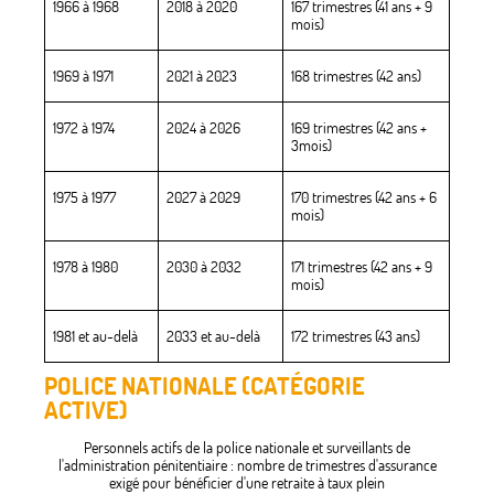
1966 à 1968
2018 à 2020
167 trimestres (41 ans + 9
mois)
1969 à 1971
2021 à 2023
168 trimestres (42 ans)
1972 à 1974
2024 à 2026
169 trimestres (42 ans +
3mois)
1975 à 1977
2027 à 2029
170 trimestres (42 ans + 6
mois)
1978 à 1980
2030 à 2032
171 trimestres (42 ans + 9
mois)
1981 et au-delà
2033 et au-delà
172 trimestres (43 ans)
POLICE NATIONALE (CATÉGORIE
ACTIVE)
Personnels actifs de la police nationale et surveillants de
l'administration pénitentiaire : nombre de trimestres d'assurance
exigé pour bénéficier d'une retraite à taux plein