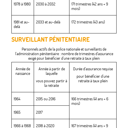
1978 à 1980
2030 à 2032
171 trimestres (42 ans + 9
mois)
1981 et au-
2033 et au-delà
172 trimestres (43 ans)
delà
SURVEILLANT PÉNITENTIAIRE
Personnels actifs de la police nationale et surveillants de
l'administration pénitentiaire : nombre de trimestres d'assurance
exigé pour bénéficier d'une retraite à taux plein
Année de
Année à partir de
Durée d'assurance requise
naissance
laquelle
pour bénéficier d'une
vous pouvez partir à
retraite à taux plein
la retraite
1964
2015 ou 2016
166 trimestres (41 ans + 6
mois)
1965
2017
1966 à 1968
2018 à 2020
167 trimestres (41 ans + 9