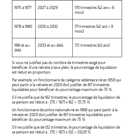
1975 à 1977
2027 à 2029
170 trimestres (42 ans + 6
mois)
1978 à 1980
2030 à 2032
171 trimestres (42 ans + 9
mois)
1981 et au-
2033 et au-delà
172 trimestres (43 ans)
delà
Si vous ne justifiez pas du nombre de trimestres exigé pour
bénéficier d'une retraite à taux plein, le pourcentage de liquidation
est réduit en proportion.
Par exemple, un fonctionnaire de catégorie sédentaire né en 1958 qui
peut partir à la retraite en 2020 doit justifier de 167 trimestres
liquidables pour bénéficier du pourcentage maximum de
75 %
.
S'il ne justifie que de 162 trimestres, le pourcentage de liquidation de
sa pension est réduit à : (75 / 167) x 162 =
72,75 %
.
Un fonctionnaire de police nationale né en 1968 qui peut partir à la
retraite en 2020 doit justifier de 167 trimestres liquidables pour
bénéficier du pourcentage maximum de
75 %
.
S'il ne justifie que de 132 trimestres, le pourcentage de liquidation de
sa pension est réduit à : (75 / 167) x 132 =
59,28 %
.