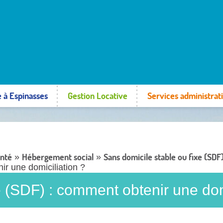
e à Espinasses
Gestion Locative
Services administrati
anté
Hébergement social
Sans domicile stable ou fixe (SDF
»
»
ir une domiciliation ?
e (SDF) : comment obtenir une dom