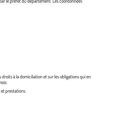
 par le préfet du département. Les coordonnées
oits à la domiciliation et sur les obligations qui en
mois.
 et prestations.