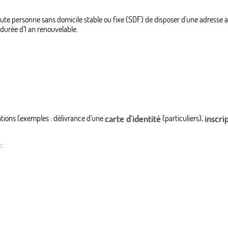
oute personne sans domicile stable ou fixe (SDF) de disposer d'une adresse adm
 durée d'1 an renouvelable.
stations (exemples : délivrance d'une
carte d'identité
(particuliers),
inscri
: