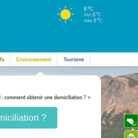
8 °C
min: 8 °C
max: 8 °C
fs
Environnement
Tourisme
) : comment obtenir une domiciliation ?
»
iciliation ?