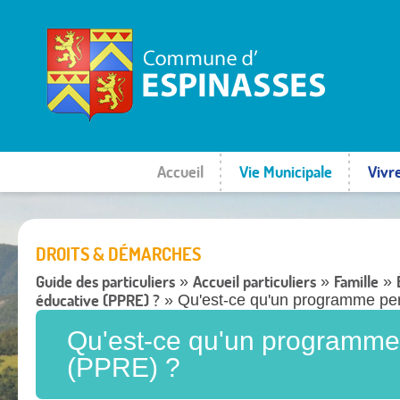
Accueil
Vie Municipale
Vivr
DROITS & DÉMARCHES
Guide des particuliers
Accueil particuliers
Famille
»
»
»
éducative (PPRE) ?
» Qu'est-ce qu'un programme per
Qu'est-ce qu'un programme 
(PPRE) ?