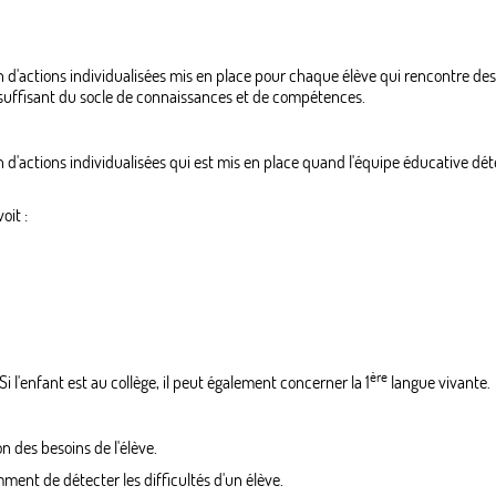
actions individualisées mis en place pour chaque élève qui rencontre des dif
u suffisant du socle de connaissances et de compétences.
'actions individualisées qui est mis en place quand l'équipe éducative déte
oit :
ère
i l'enfant est au collège, il peut également concerner la 1
langue vivante.
n des besoins de l'élève.
ment de détecter les difficultés d'un élève.