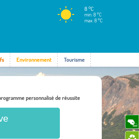
8 °C
min: 8 °C
max: 8 °C
fs
Environnement
Tourisme
 programme personnalisé de réussite
ve