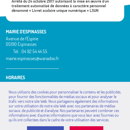
Arrêté du 24 octobre 2017 autorisant la mise en œuvre d'un
traitement automatisé de données à caractère personnel
dénommé « Livret scolaire unique numérique » LSUN
MAIRIE D'ESPINASSES
Avenue de l'Espine
05190 Espinasses
Tél. : 04 92 54 44 55
mairie.espinasses@wanadoo.fr
HORAIRES
Lundi : 14h à 18h
Mardi : 9h à 12h / 14h à 18h
Nous utilisons des cookies pour personnaliser le contenu et les publicités,
Jeudi : 9h à 12h / 14h à 18h
pour fournir des fonctionnalités de médias sociaux et pour analyser le
Vendredi : 14h à 17h
trafic vers notre site Web. Nous partageons également des informations
sur votre utilisation de notre site Web avec nos partenaires de médias
MAIRIES DE LA
La Bâtie-Vieille
Rochebrune
sociaux, de publicité et d`analyse. Nos partenaires peuvent combiner ces
COMMUNAUTÉ DE
La Rochette
Rousset
informations avec d`autres informations que vous leur avez fournies ou
COMMUNES
Montgardin
Saint-Étienne-le-Laus
qu`ils ont collectées dans le cadre de votre utilisation des services.
Avançon
Piégut
Théus
Bréziers