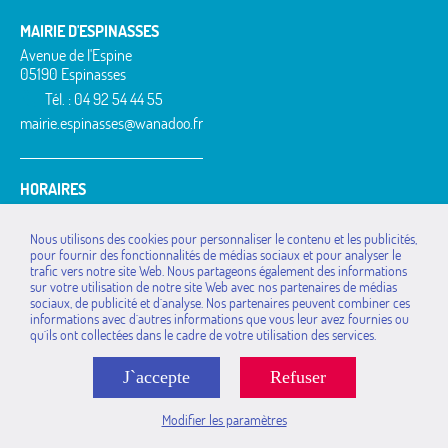
MAIRIE D'ESPINASSES
Avenue de l'Espine
05190 Espinasses
Tél. : 04 92 54 44 55
mairie.espinasses@wanadoo.fr
HORAIRES
Lundi : 14h à 18h
Mardi : 9h à 12h / 14h à 18h
Nous utilisons des cookies pour personnaliser le contenu et les publicités,
Jeudi : 9h à 12h / 14h à 18h
pour fournir des fonctionnalités de médias sociaux et pour analyser le
Vendredi : 14h à 17h
trafic vers notre site Web. Nous partageons également des informations
sur votre utilisation de notre site Web avec nos partenaires de médias
MAIRIES DE LA
La Bâtie-Vieille
Rochebrune
sociaux, de publicité et d`analyse. Nos partenaires peuvent combiner ces
COMMUNAUTÉ DE
La Rochette
Rousset
informations avec d`autres informations que vous leur avez fournies ou
COMMUNES
qu`ils ont collectées dans le cadre de votre utilisation des services.
Montgardin
Saint-Étienne-le-Laus
Avançon
Piégut
Théus
Bréziers
J`accepte
Refuser
Rambaud
Valserres
Espinasses
Remollon
Venterol
La Bâtie-Neuve
Modifier les paramètres
Mentions légales
www.pimentrouge.fr