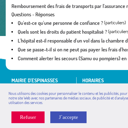
Remboursement des frais de transports par l'assurance 
Questions - Réponses
Qu'est-ce qu'une personne de confiance ?
(particuliers)
Quels sont les droits du patient hospitalisé ?
(particulier
L'hôpital est-il responsable d'un vol dans la chambre d
Que se passe-t-il si on ne peut pas payer les frais d'hos
Comment alerter les secours (Samu ou pompiers) en 
MAIRIE D'ESPINASSES
HORAIRES
Avenue de l'Espine
Lundi : 14h à 18h
Nous utilisons des cookies pour personnaliser le contenu et les publicités, pour
05190 Espinasses
Mardi : 9h à 12h / 14h à
notre site Web avec nos partenaires de médias sociaux, de publicité et d`analys
Jeudi : 9h à 12h / 14h à
Tél. : 04 92 54 44 55
utilisation des services.
Vendredi : 14h à 17h
mairie.espinasses@wanadoo.fr
Refuser
J`accepte