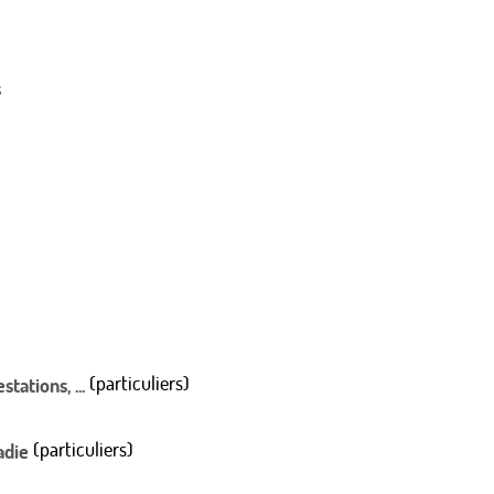
s
(particuliers)
tations, ...
(particuliers)
adie