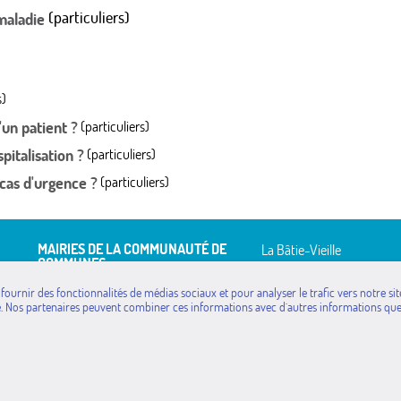
(particuliers)
maladie
s)
'un patient ?
(particuliers)
pitalisation ?
(particuliers)
cas d'urgence ?
(particuliers)
MAIRIES DE LA COMMUNAUTÉ DE
La Bâtie-Vieille
COMMUNES
La Rochette
Avançon
Montgardin
 fournir des fonctionnalités de médias sociaux et pour analyser le trafic vers notre 
 18h
Bréziers
e. Nos partenaires peuvent combiner ces informations avec d`autres informations que 
 18h
Piégut
Espinasses
Rambaud
La Bâtie-Neuve
Remollon