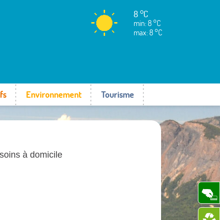
8 °C
min: 8 °C
max: 8 °C
fs
Environnement
Tourisme
 soins à domicile