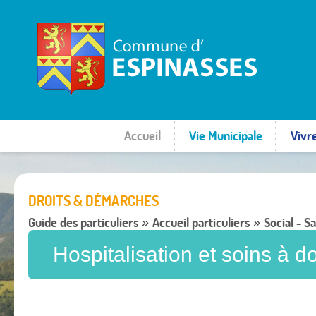
Accueil
Vie Municipale
Vivr
DROITS & DÉMARCHES
Guide des particuliers
Accueil particuliers
Social - S
»
»
Hospitalisation et soins à d