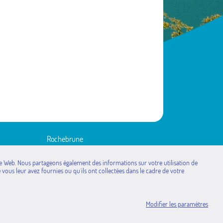
Rochebrune
Rousset
Saint-Étienne-le-Laus
site Web. Nous partageons également des informations sur votre utilisation de
vous leur avez fournies ou qu`ils ont collectées dans le cadre de votre
Théus
Valserres
Venterol
Modifier les paramètres
Mentions légales
www.pimentrouge.fr