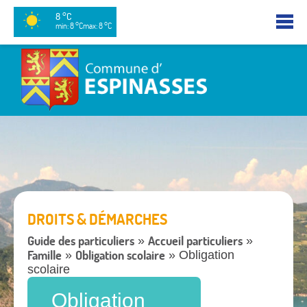
8 °C
min: 8 °C
max: 8 °C
DROITS & DÉMARCHES
Guide des particuliers
Accueil particuliers
»
»
Famille
Obligation scolaire
»
» Obligation
scolaire
Obligation