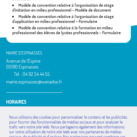
Modèle de convention relative à l'organisation de stage
d'initiation en milieu professionnel - Modèle de document
Modèle de convention relative à l'organisation de stage
d'application en milieu professionnel - Formulaire
Modèle de convention relative à la formation en milieu
professionnel des élèves de lycées professionnels - Formulaire
MAIRIE D'ESPINASSES
Avenue de l'Espine
05190 Espinasses
Tél. : 04 92 54 44 55
mairie.espinasses@wanadoo.fr
HORAIRES
Lundi : 14h à 18h
Mardi : 9h à 12h / 14h à 18h
Nous utilisons des cookies pour personnaliser le contenu et les publicités,
Jeudi : 9h à 12h / 14h à 18h
pour fournir des fonctionnalités de médias sociaux et pour analyser le
Vendredi : 14h à 17h
trafic vers notre site Web. Nous partageons également des informations
sur votre utilisation de notre site Web avec nos partenaires de médias
MAIRIES DE LA
La Bâtie-Vieille
Rochebrune
sociaux, de publicité et d`analyse. Nos partenaires peuvent combiner ces