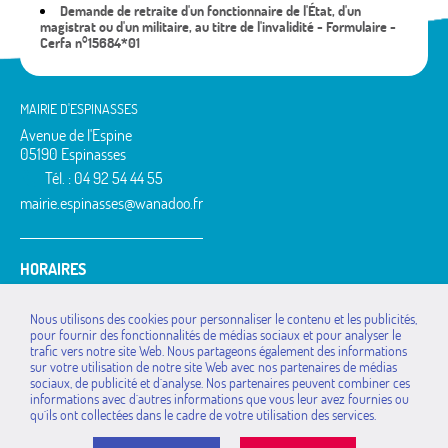
Demande de retraite d'un fonctionnaire de l'État, d'un
magistrat ou d'un militaire, au titre de l'invalidité - Formulaire -
Cerfa n°15684*01
MAIRIE D'ESPINASSES
Avenue de l'Espine
05190 Espinasses
Tél. : 04 92 54 44 55
mairie.espinasses@wanadoo.fr
HORAIRES
Lundi : 14h à 18h
Mardi : 9h à 12h / 14h à 18h
Nous utilisons des cookies pour personnaliser le contenu et les publicités,
Jeudi : 9h à 12h / 14h à 18h
pour fournir des fonctionnalités de médias sociaux et pour analyser le
Vendredi : 14h à 17h
trafic vers notre site Web. Nous partageons également des informations
sur votre utilisation de notre site Web avec nos partenaires de médias
MAIRIES DE LA
La Bâtie-Vieille
Rochebrune
sociaux, de publicité et d`analyse. Nos partenaires peuvent combiner ces
COMMUNAUTÉ DE
La Rochette
Rousset
informations avec d`autres informations que vous leur avez fournies ou
COMMUNES
qu`ils ont collectées dans le cadre de votre utilisation des services.
Montgardin
Saint-Étienne-le-Laus
Avançon
Piégut
Théus
Bréziers