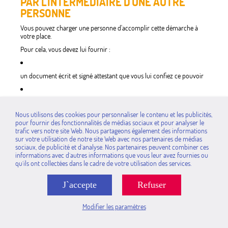
PAR L'INTERMÉDIAIRE D'UNE AUTRE
PERSONNE
Vous pouvez charger une personne d'accomplir cette démarche à
votre place.
Pour cela, vous devez lui fournir :
un document écrit et signé attestant que vous lui confiez ce pouvoir
votre
justificatif d'identité
(particuliers)
Nous utilisons des cookies pour personnaliser le contenu et les publicités,
pour fournir des fonctionnalités de médias sociaux et pour analyser le
trafic vers notre site Web. Nous partageons également des informations
votre
justificatif de domicile
(particuliers)
sur votre utilisation de notre site Web avec nos partenaires de médias
sociaux, de publicité et d`analyse. Nos partenaires peuvent combiner ces
informations avec d`autres informations que vous leur avez fournies ou
le formulaire
cerfa n°12669*02
(particuliers) de demande
qu`ils ont collectées dans le cadre de votre utilisation des services.
d'inscription (aussi disponible en mairie).
MAIRIE
J`accepte
Refuser
mairie
Modifier les paramètres
PAR COURRIER