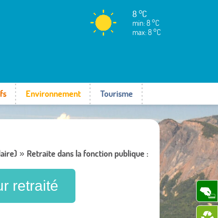
8 °C
min: 8 °C
max: 8 °C
fs
Environnement
Tourisme
laire)
Retraite dans la fonction publique :
»
r retraité