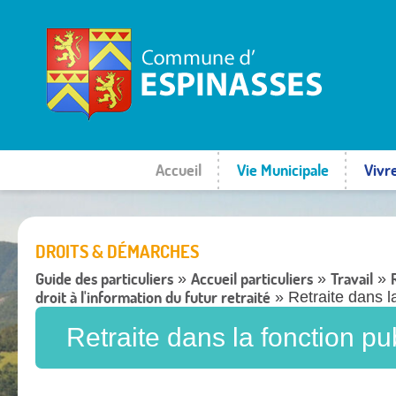
Accueil
Vie Municipale
Vivr
DROITS & DÉMARCHES
Guide des particuliers
Accueil particuliers
Travail
»
»
»
droit à l'information du futur retraité
» Retraite dans la 
Retraite dans la fonction publ